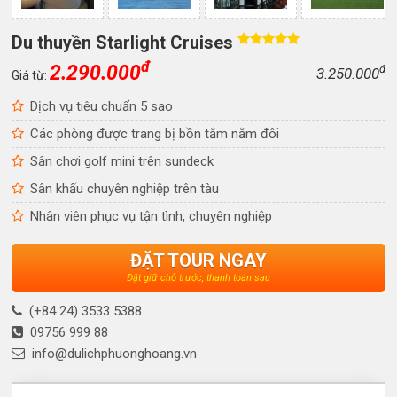
Du thuyền Starlight Cruises
đ
2.290.000
đ
3.250.000
Giá từ:
Dịch vụ tiêu chuẩn 5 sao
Các phòng được trang bị bồn tắm nằm đôi
Sân chơi golf mini trên sundeck
Sân khấu chuyên nghiệp trên tàu
Nhân viên phục vụ tận tình, chuyên nghiệp
ĐẶT TOUR NGAY
Đặt giữ chỗ trước, thanh toán sau
(+84 24) 3533 5388
09756 999 88
info@dulichphuonghoang.vn