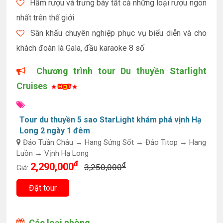
Hầm rượu và trưng bày tất cả những loại rượu ngon
nhất trên thế giới
Sân khấu chuyên nghiệp phục vụ biểu diễn và cho
khách đoàn là Gala, đầu karaoke 8 số
Chương trình tour Du thuyền Starlight
Cruises
Tour du thuyền 5 sao StarLight khám phá vịnh Hạ
Long 2 ngày 1 đêm
Đảo Tuần Châu → Hang Sửng Sốt → Đảo Titop → Hang
Luồn → Vịnh Hạ Long
đ
2,290,000
đ
3,250,000
Giá:
Đặt tour
Các loại phòng