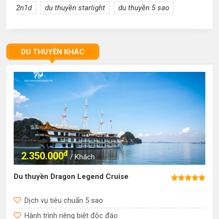
2n1d
du thuyền starlight
du thuyền 5 sao
DU THUYỀN KHÁC
đ
2.350.000
/ Khách
Du thuyền Dragon Legend Cruise
Du thuyền
Dịch vụ tiêu chuẩn 5 sao
Starlight
Hành trình riêng biệt độc đáo