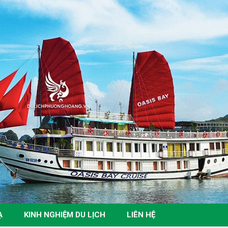
Ạ
KINH NGHIỆM DU LỊCH
LIÊN HỆ