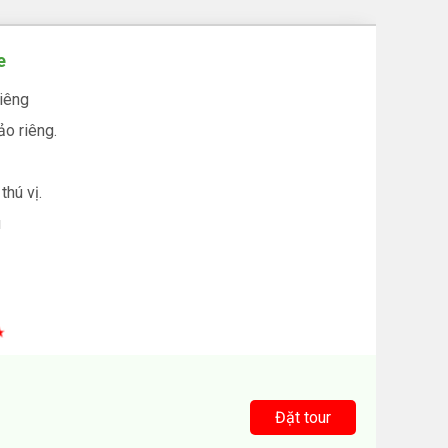
e
riêng
o riêng.
thú vị.
u
Đặt tour