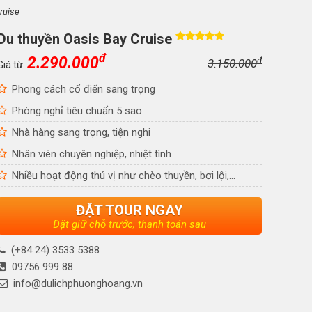
ruise
Du thuyền Oasis Bay Cruise
đ
2.290.000
đ
3.150.000
Giá từ:
Phong cách cổ điển sang trọng
Phòng nghỉ tiêu chuẩn 5 sao
Nhà hàng sang trọng, tiện nghi
Nhân viên chuyên nghiệp, nhiệt tình
Nhiều hoạt động thú vị như chèo thuyền, bơi lội,...
ĐẶT TOUR NGAY
Đặt giữ chỗ trước, thanh toán sau
(+84 24) 3533 5388
09756 999 88
info@dulichphuonghoang.vn