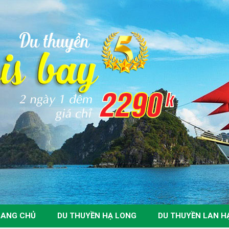
ANG CHỦ
DU THUYỀN HẠ LONG
DU THUYỀN LAN H